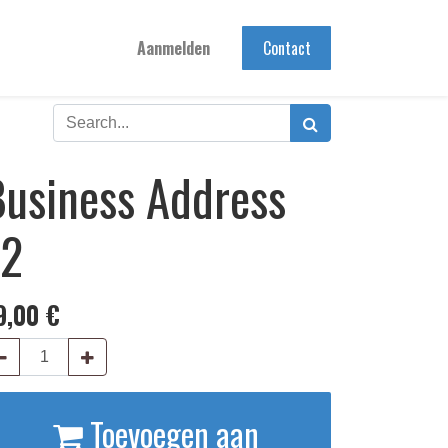
Aanmelden
Contact
Business Address
F2
9,00
€
Toevoegen aan